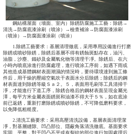
鋼結構屋面（墻面、室內）除銹防腐施工工藝：除銹→
清洗→防腐底漆涂刷（噴涂）→檢查補涂→防腐面漆涂刷
（噴涂）→防腐面漆涂刷（噴涂）
1.除銹工藝要求：基層清理徹底，采用專用設備進行打磨
除銹或噴砂除銹，除銹后基層不得有銹蝕斑點存在，油污、
油脂，沙塵、鐵砂及金屬氧化物等清理干凈。除銹后、在六
小時內噴底涂進行防腐處理，進行噴涂工序前，如遇下雨或
其他造成基體鋼材表面潮濕的情況時，要待環境達到施工條
件后，用干燥的壓縮空氣吹干表面水分后除銹；除銹后的鋼
材表面達到除銹等級Ｓａ２。５，表面用毛刷等工具清掃干
凈，才能進行下道工序，除銹合格后的鋼材表面呈現金屬光
澤，每平方米金屬表面銹斑和油漆不得大于５％，如在底涂
前已返銹，重新打磨除銹或噴砂除銹，不可降低磨料要求，
以免降低粗糙度。
2.清洗工藝要求：采用高壓清洗設備，基層表面清理潔
凈，對基層縫隙、凹凸部位、隱蔽角落清洗徹底。基面要求
牢固、平整，對于凹凸不平或有裂紋的部位進行加固處理后