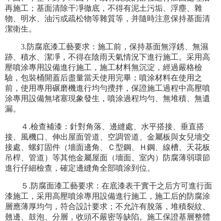
再施工；基面清除干凈徹底，不得有泥土污垢、浮塵、雜
物、明水、油污或疏松物等雜質等，并隨時注意保持基面清
潔衛生。
3.防腐底漆工藝要求：施工前，保持基面無浮銹、無濕
跡、積水、潔凈，不得在陰雨天氣情況下進行施工。采用高
壓噴涂專用設備進行施工，施工材料無沉淀，經過嚴格檢
驗，包裝桶開蓋后盡量當天使用完畢；噴涂材料在使用之
前，使用專用碾磨機進行均勻攪拌，保證施工過程中高壓噴
涂專用設備無堵塞現象發生，噴涂過程均勻、無堆積、無遺
漏。
４.檢查補漆：針對角落、邊縫處、水平搭接、垂直搭
接、風機口、伸出屋面管道、空調管道、金屬板與女兒墻交
接處、螺釘固件（墻面邊角、Ｃ型鋼、Ｈ鋼、線槽、天花板
吊桿、管道）等其他金屬屋面（墻面、室內）防腐薄弱環節
進行仔細檢查，確定邊縫角全部噴涂到位。
５.防腐面漆工藝要求：在底漆表干實干之后方可進行面
漆施工，采用高壓噴涂專用設備進行施工，施工后的防腐涂
層應薄厚均勻，符合設計要求；不允許有脫落，堆積裂紋、
翹邊、鼓泡、分層，收頭不嚴密等缺陷。施工保證基層整體